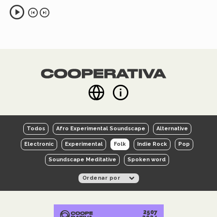
Todos
Afro Experimental Soundscape
Alternative
Electronic
Experimental
Folk
Indie Rock
Pop
Soundscape Meditative
Spoken word
2507