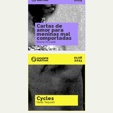
2024
Cartas de
amor para
meninas mal
comportadas
Eliana N’Zualo
0108
2023
Cycles
Naila Taquidir